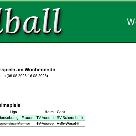
imspiele am Wochenende
nden (08.08.2026-16.08.2026)
eimspiele
Liga
Heim
Gast
ionsoberliga Frauen
TV Voerde
SV Schermbeck
egionsliga Männer
TV Voerde
HSG Wesel II