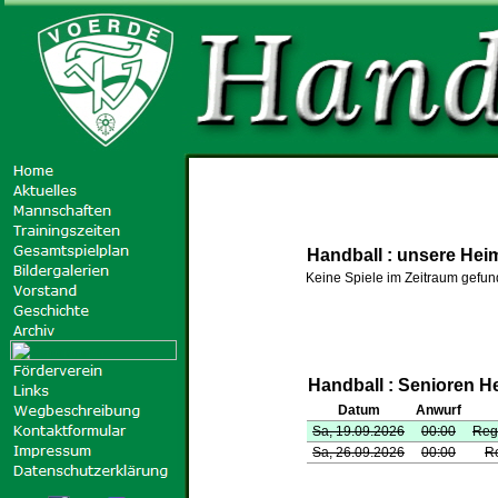
Handball : unsere He
Keine Spiele im Zeitraum gefu
Handball : Senioren H
Datum
Anwurf
Sa, 19.09.2026
00:00
Reg
Sa, 26.09.2026
00:00
R